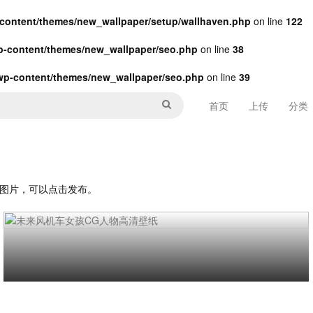
ontent/themes/new_wallpaper/setup/wallhaven.php
on line
122
-content/themes/new_wallpaper/seo.php
on line
38
p-content/themes/new_wallpaper/seo.php
on line
39
首页
上传
分类
纸图片，可以点击发布。