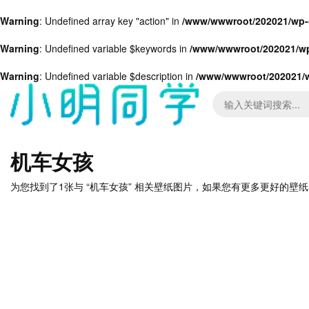
Warning
: Undefined array key "action" in
/www/wwwroot/202021/wp-c
Warning
: Undefined variable $keywords in
/www/wwwroot/202021/wp
Warning
: Undefined variable $description in
/www/wwwroot/202021/w
机车女孩
为您找到了1张与 “机车女孩” 相关壁纸图片，如果您有更多更好的壁