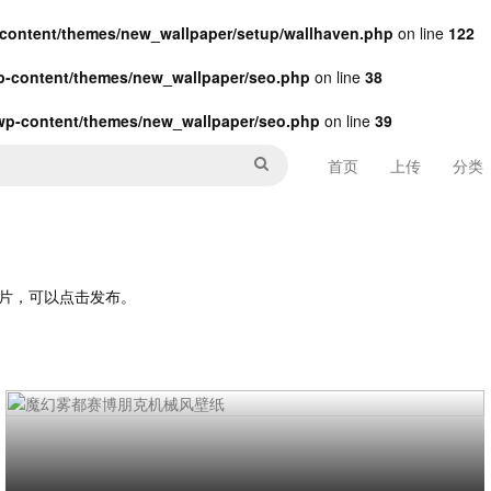
ontent/themes/new_wallpaper/setup/wallhaven.php
on line
122
-content/themes/new_wallpaper/seo.php
on line
38
p-content/themes/new_wallpaper/seo.php
on line
39
首页
上传
分类
纸图片，可以点击发布。