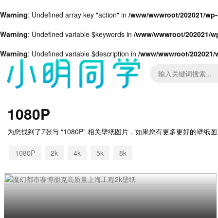
Warning
: Undefined array key "action" in
/www/wwwroot/202021/wp-c
Warning
: Undefined variable $keywords in
/www/wwwroot/202021/wp
Warning
: Undefined variable $description in
/www/wwwroot/202021/w
1080P
为您找到了7张与 “1080P” 相关壁纸图片，如果您有更多更好的壁
1080P
2k
4k
5k
8k