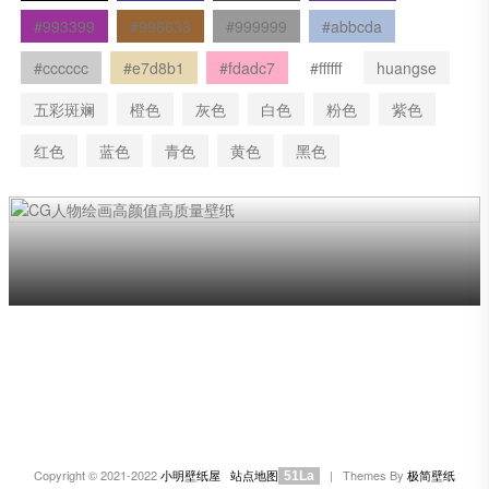
#993399
#996633
#999999
#abbcda
#cccccc
#e7d8b1
#fdadc7
#ffffff
huangse
五彩斑斓
橙色
灰色
白色
粉色
紫色
红色
蓝色
青色
黄色
黑色
Copyright © 2021-2022
小明壁纸屋
站点地图
| Themes By
极简壁纸
51La