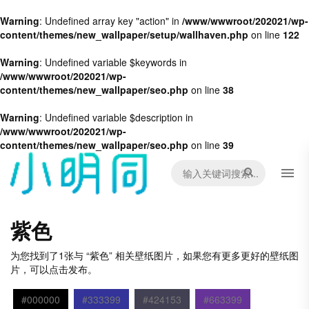
Warning
: Undefined array key "action" in
/www/wwwroot/202021/wp-
content/themes/new_wallpaper/setup/wallhaven.php
on line
122
Warning
: Undefined variable $keywords in
/www/wwwroot/202021/wp-
content/themes/new_wallpaper/seo.php
on line
38
Warning
: Undefined variable $description in
/www/wwwroot/202021/wp-
content/themes/new_wallpaper/seo.php
on line
39
紫色
为您找到了1张与 “紫色” 相关壁纸图片，如果您有更多更好的壁纸图
片，可以点击发布。
#000000
#333399
#424153
#663399