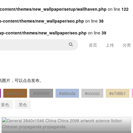
ontent/themes/new_wallpaper/setup/wallhaven.php
on line
122
-content/themes/new_wallpaper/seo.php
on line
38
p-content/themes/new_wallpaper/seo.php
on line
39
首页
上传
分类
的壁纸图片，可以点击发布。
#996633
#999999
#abbcda
#cccccc
#e7d8b1
黄色
黑色