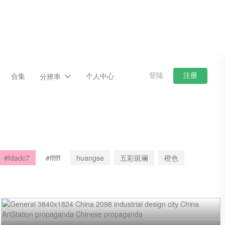
登陆
注册
合集
个人中心
分辨率
#fdadc7
#ffffff
huangse
五彩斑斓
橙色